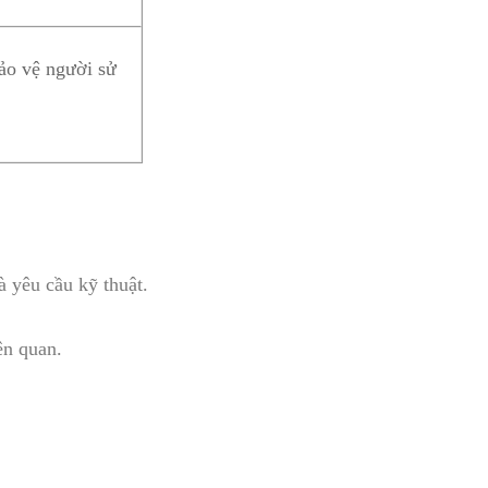
ảo vệ người sử
 yêu cầu kỹ thuật.
ên quan.