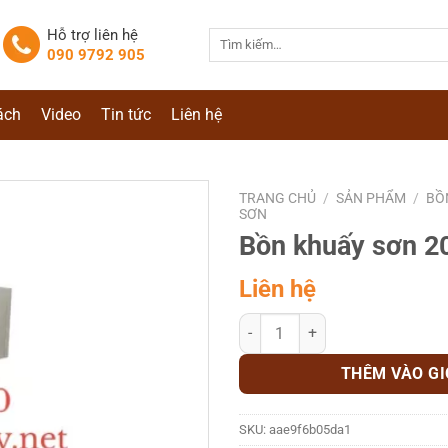
Hỗ trợ liên hệ
Tìm
090 9792 905
kiếm:
ách
Video
Tin tức
Liên hệ
TRANG CHỦ
/
SẢN PHẨM
/
BỒ
SƠN
Bồn khuấy sơn 20 
Liên hệ
Bồn khuấy sơn 20 lít số lượng
THÊM VÀO G
SKU:
aae9f6b05da1