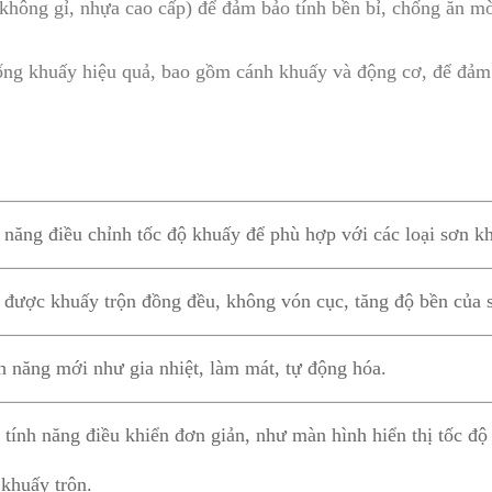
 không gỉ, nhựa cao cấp) để đảm bảo tính bền bỉ, chống ăn mò
thống khuấy hiệu quả, bao gồm cánh khuấy và động cơ, để đả
 năng điều chỉnh tốc độ khuấy để phù hợp với các loại sơn k
được khuấy trộn đồng đều, không vón cục, tăng độ bền của 
h năng mới như gia nhiệt, làm mát, tự động hóa.
tính năng điều khiển đơn giản, như màn hình hiển thị tốc độ 
 khuấy trộn.