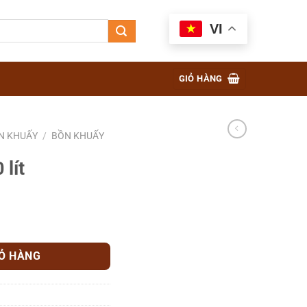
VI
GIỎ HÀNG
N KHUẤY
/
BỒN KHUẤY
lít
IỎ HÀNG