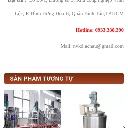
Địa chỉ :
Lô I.9/1, Đường số 5, Khu công nghiệp Vĩnh
Lộc, P. Bình Hưng Hòa B, Quận Bình Tân,TP.HCM
Hotline: 0933.338.390
Mail: nvkd.achau@gmail.com
SẢN PHẨM TƯƠNG TỰ