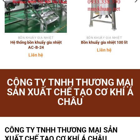
BỒN KHUẤY GIA NHIỆT
BỒN KHUẤY GIA NHIỆT
Hệ thống bồn khuấy gia nhiệt
Bồn khuấy gia nhiệt 100 lít
AC-B-24
Liên hệ
Liên hệ
CÔNG TY TNHH THƯƠNG MẠI
SẢN XUẤT CHẾ TẠO CƠ KHÍ Á
CHÂU
CÔNG TY TNHH THƯƠNG MẠI SẢN
XUẤT CHẾ TẠO CƠ KHÍ Á CHÂU