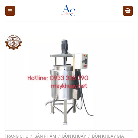
Chuyển
đến
nội
dung
TRANG CHỦ
/
SẢN PHẨM
/
BỒN KHUẤY
/
BỒN KHUẤY GIA