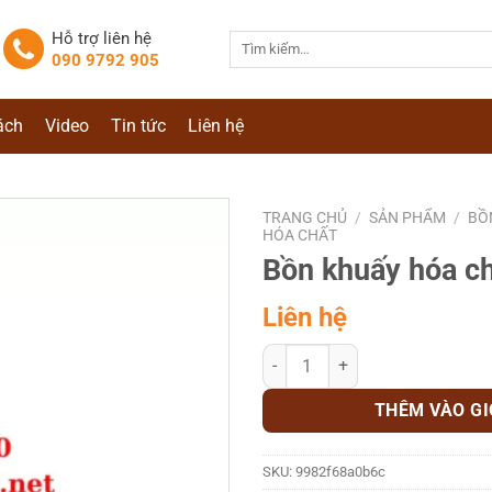
Hỗ trợ liên hệ
Tìm
090 9792 905
kiếm:
ách
Video
Tin tức
Liên hệ
TRANG CHỦ
/
SẢN PHẨM
/
BỒ
HÓA CHẤT
Bồn khuấy hóa ch
Liên hệ
Bồn khuấy hóa chất sơn 200 lit s
THÊM VÀO G
SKU:
9982f68a0b6c