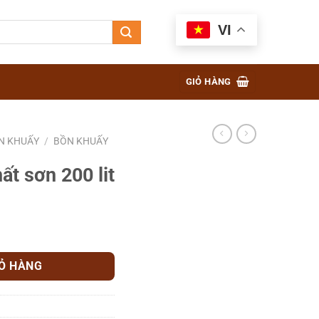
VI
GIỎ HÀNG
N KHUẤY
/
BỒN KHUẤY
ất sơn 200 lit
ố lượng
IỎ HÀNG