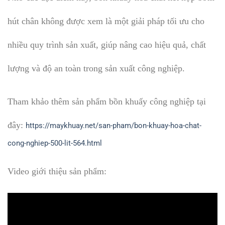
hút chân không được xem là một giải pháp tối ưu cho
nhiều quy trình sản xuất, giúp nâng cao hiệu quả, chất
lượng và độ an toàn trong sản xuất công nghiệp.
Tham khảo thêm sản phẩm bồn khuấy công nghiệp tại
đây:
https://maykhuay.net/san-pham/bon-khuay-hoa-chat-
cong-nghiep-500-lit-564.html
Video giới thiệu sản phẩm: