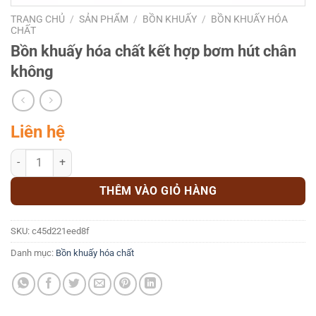
TRANG CHỦ
/
SẢN PHẨM
/
BỒN KHUẤY
/
BỒN KHUẤY HÓA
CHẤT
Bồn khuấy hóa chất kết hợp bơm hút chân
không
Liên hệ
Bồn khuấy hóa chất kết hợp bơm hút chân không số lượng
THÊM VÀO GIỎ HÀNG
SKU:
c45d221eed8f
Danh mục:
Bồn khuấy hóa chất