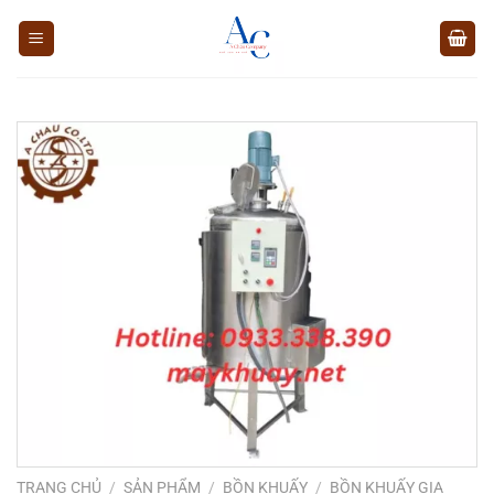
Chuyển
đến
nội
dung
TRANG CHỦ
/
SẢN PHẨM
/
BỒN KHUẤY
/
BỒN KHUẤY GIA