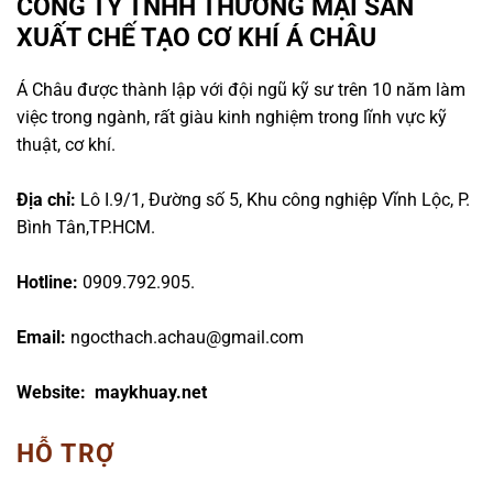
CÔNG TY TNHH THƯƠNG MẠI SẢN
XUẤT CHẾ TẠO CƠ KHÍ Á CHÂU
Á Châu được thành lập với đội ngũ kỹ sư trên 10 năm làm
việc trong ngành, rất giàu kinh nghiệm trong lĩnh vực kỹ
thuật, cơ khí.
Địa chỉ:
Lô I.9/1, Đường số 5, Khu công nghiệp Vĩnh Lộc, P.
Bình Tân,TP.HCM.
Hotline:
0909.792.905.
Email:
ngocthach.achau@gmail.com
Website: maykhuay.net
HỖ TRỢ