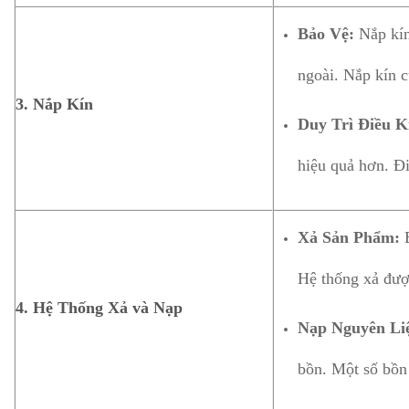
Bảo Vệ:
Nắp kín
ngoài. Nắp kín c
3.
Nắp Kín
Duy Trì Điều K
hiệu quả hơn. Đi
Xả Sản Phẩm:
B
Hệ thống xả được
4.
Hệ Thống Xả và Nạp
Nạp Nguyên Li
bồn. Một số bồn 