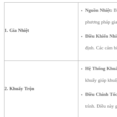
Nguồn Nhiệt:
Bồ
phương pháp gia 
1.
Gia Nhiệt
Điều Khiển Nhi
định. Các cảm bi
Hệ Thống Khuấ
khuấy giúp khuấ
2.
Khuấy Trộn
Điều Chỉnh Tố
trình. Điều này 