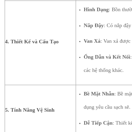
Hình Dạng
: Bồn thườ
Nắp Đậy
: Có nắp đậy 
Van Xả
: Van xả được 
4.
Thiết Kế và Cấu Tạo
Ống Dẫn và Kết Nối
các hệ thống khác.
Bề Mặt Nhẵn
: Bề mặt
dụng yêu cầu sạch sẽ.
5.
Tính Năng Vệ Sinh
Dễ Tiếp Cận
: Thiết 