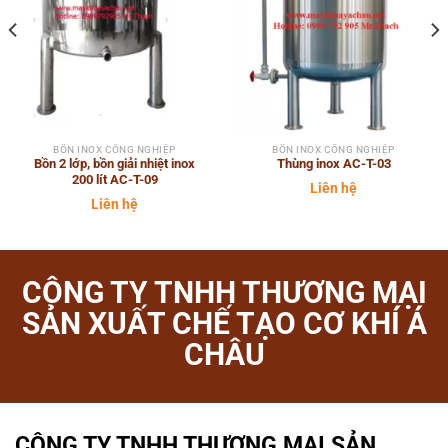
BỒN INOX CÔNG NGHIỆP
BỒN INOX CÔNG NGHIỆP
Bồn 2 lớp, bồn giải nhiệt inox
Thùng inox AC-T-03
200 lít AC-T-09
Liên hệ
Liên hệ
CÔNG TY TNHH THƯƠNG MẠI
SẢN XUẤT CHẾ TẠO CƠ KHÍ Á
CHÂU
CÔNG TY TNHH THƯƠNG MẠI SẢN