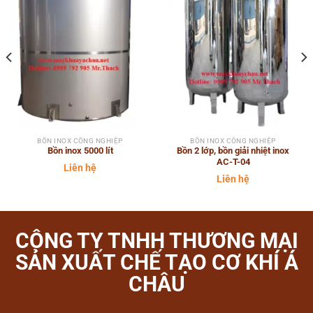
BỒN INOX CÔNG NGHIỆP
BỒN INOX CÔNG NGHIỆP
Bồn inox 5000 lít
Bồn 2 lớp, bồn giải nhiệt inox
AC-T-04
Liên hệ
Liên hệ
CÔNG TY TNHH THƯƠNG MẠI
SẢN XUẤT CHẾ TẠO CƠ KHÍ Á
CHÂU