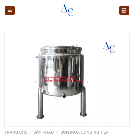
Chuyển
đến
nội
dung
TRANG CHỦ
/
SẢN PHẨM
/
BỒN INOX CÔNG NGHIỆP