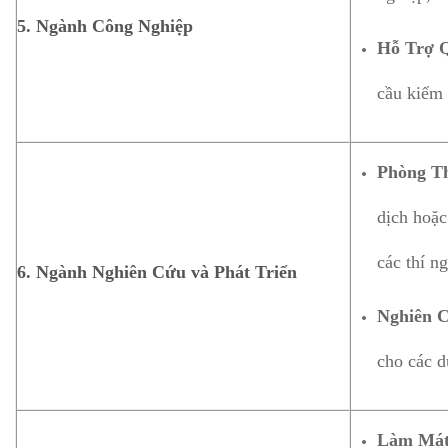
5. Ngành Công Nghiệp
Hỗ Trợ Q
cầu kiểm 
Phòng T
dịch hoặc
các thí n
6. Ngành Nghiên Cứu và Phát Triển
Nghiên 
cho các d
Làm Mát