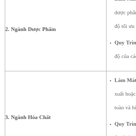
dược phẩm
độ tối ưu
2. Ngành Dược Phẩm
Quy Trìn
độ của cá
Làm Mát
xuất hoặc
toàn và h
3. Ngành Hóa Chất
Quy Trì