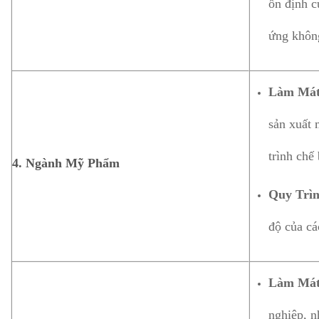
ổn định c
ứng khôn
Làm Mát
sản xuất 
trình chế 
4. Ngành Mỹ Phẩm
Quy Trìn
độ của cá
Làm Mát
nghiệp, n