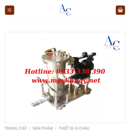
Chuyển
đến
nội
dung
TRANG CHỦ
/
SẢN PHẨM
/
THIẾT BỊ Á CHÂU