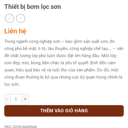
Thiết bị bơm lọc sơn
Liên hệ
Trong ngành công nghiệp sơn – bao gồm sản xuất sơn, thi
công phủ bề mặt, ô tô, tàu thuyền, công nghiệp chế tạo,… – vấn
đề chất lượng lớp phủ luôn được đặt lên hàng đầu. Một lớp
sơn đẹp, mịn, bóng, bền chắc là yếu tố quyết định đến cảm
quan, hiệu quả bảo vệ và tuổi thọ của sản phẩm. Do đó, một
công đoạn thường bị bỏ qua nhưng cực kỳ quan trọng chính là
lọc sơn.
Thiết bị bơm lọc sơn số lượng
THÊM VÀO GIỎ HÀNG
SKU:
3233c8a366eb