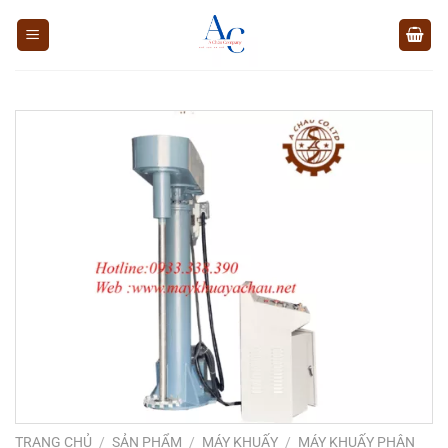
Chuyển
đến
nội
dung
TRANG CHỦ
/
SẢN PHẨM
/
MÁY KHUẤY
/
MÁY KHUẤY PHÂN