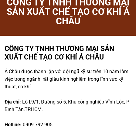
CÔNG TY TNHH THƯƠNG MẠI
SẢN XUẤT CHẾ TẠO CƠ KHÍ Á
CHÂU
CÔNG TY TNHH THƯƠNG MẠI SẢN
XUẤT CHẾ TẠO CƠ KHÍ Á CHÂU
Á Châu được thành lập với đội ngũ kỹ sư trên 10 năm làm
việc trong ngành, rất giàu kinh nghiệm trong lĩnh vực kỹ
thuật, cơ khí.
Địa chỉ:
Lô I.9/1, Đường số 5, Khu công nghiệp Vĩnh Lộc, P.
Bình Tân,TP.HCM.
Hotline:
0909.792.905.