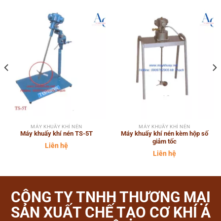
MÁY KHUẤY KHÍ NÉN
MÁY KHUẤY KHÍ NÉN
Máy khuấy khí nén TS-5T
Máy khuấy khí nén kèm hộp số
giảm tốc
Liên hệ
Liên hệ
CÔNG TY TNHH THƯƠNG MẠI
SẢN XUẤT CHẾ TẠO CƠ KHÍ Á