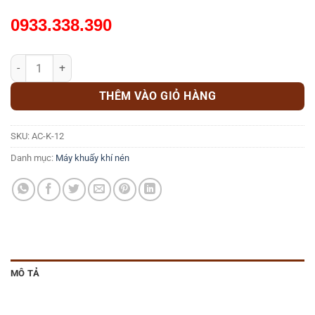
0933.338.390
MÁY KHUẤY KHÍ NÉN CẦM TAY AC-K-12 số lượng
THÊM VÀO GIỎ HÀNG
SKU:
AC-K-12
Danh mục:
Máy khuấy khí nén
MÔ TẢ