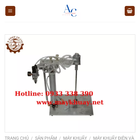
Chuyển
đến
nội
dung
TRANG CHỦ
/
SẢN PHẨM
/
MÁY KHUẤY
/
MÁY KHUẤY ĐIỆN VÀ