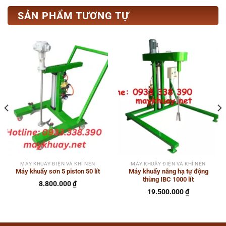
SẢN PHẨM TƯƠNG TỰ
MÁY KHUẤY ĐIỆN VÀ KHÍ NÉN
MÁY KHUẤY ĐIỆN VÀ KHÍ NÉN
Máy khuấy sơn 5 piston 50 lít
Máy khuấy nâng hạ tự động
thùng IBC 1000 lít
8.800.000
₫
19.500.000
₫