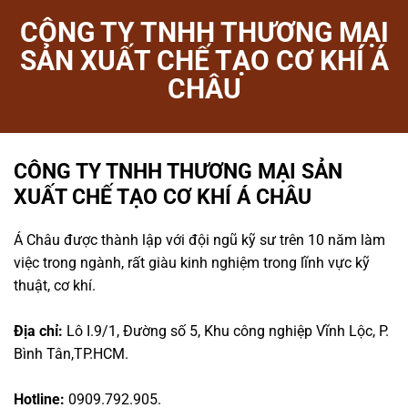
CÔNG TY TNHH THƯƠNG MẠI
SẢN XUẤT CHẾ TẠO CƠ KHÍ Á
CHÂU
CÔNG TY TNHH THƯƠNG MẠI SẢN
XUẤT CHẾ TẠO CƠ KHÍ Á CHÂU
Á Châu được thành lập với đội ngũ kỹ sư trên 10 năm làm
việc trong ngành, rất giàu kinh nghiệm trong lĩnh vực kỹ
thuật, cơ khí.
Địa chỉ:
Lô I.9/1, Đường số 5, Khu công nghiệp Vĩnh Lộc, P.
Bình Tân,TP.HCM.
Hotline:
0909.792.905.