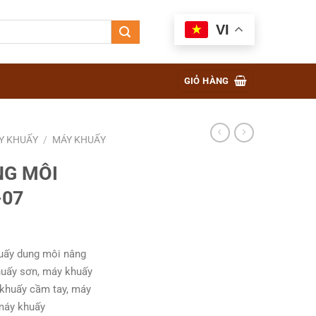
VI
GIỎ HÀNG
Y KHUẤY
/
MÁY KHUẤY
NG MÔI
-07
uấy dung môi nâng
huấy sơn, máy khuấy
khuấy cầm tay, máy
 máy khuấy