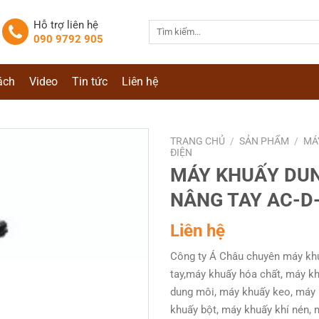
Hỗ trợ liên hệ
Tìm
090 9792 905
kiếm:
ách
Video
Tin tức
Liên hệ
TRANG CHỦ
/
SẢN PHẨM
/
MÁ
ĐIỆN
MÁY KHUẤY DU
NÂNG TAY AC-D
Liên hệ
Công ty Á Châu chuyên máy kh
tay,máy khuấy hóa chất, máy k
dung môi, máy khuấy keo, máy 
khuấy bột, máy khuấy khí nén,