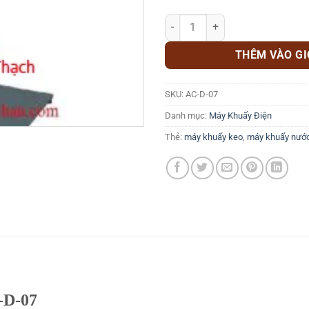
MÁY KHUẤY DUNG MÔI NÂNG TAY
THÊM VÀO G
SKU:
AC-D-07
Danh mục:
Máy Khuấy Điện
Thẻ:
máy khuấy keo
,
máy khuấy nước
-D-07