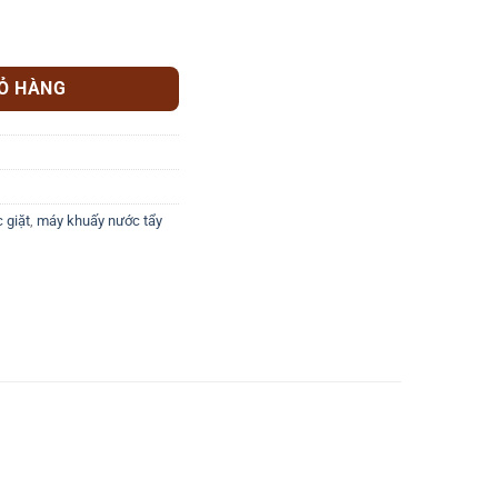
 AC-D-07 số lượng
IỎ HÀNG
 giặt
,
máy khuấy nước tẩy