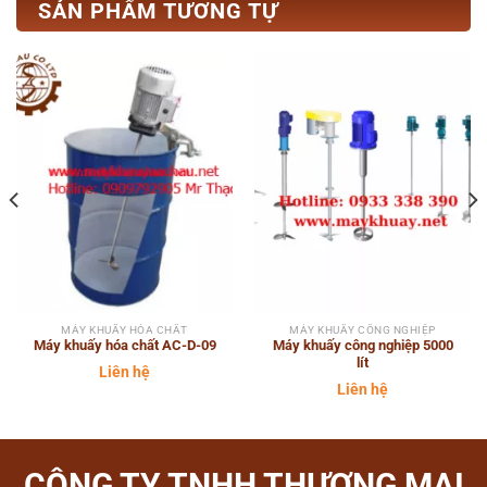
SẢN PHẨM TƯƠNG TỰ
MÁY KHUẤY HÓA CHẤT
MÁY KHUẤY CÔNG NGHIỆP
Máy khuấy hóa chất AC-D-09
Máy khuấy công nghiệp 5000
lít
Liên hệ
Liên hệ
CÔNG TY TNHH THƯƠNG MẠI