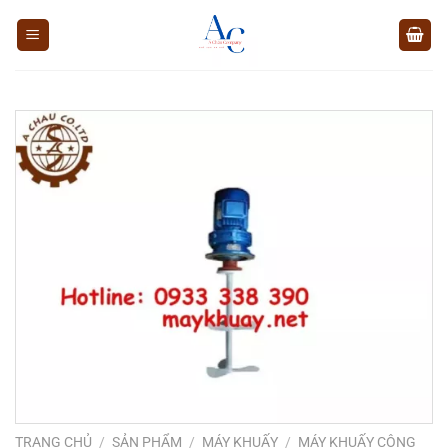
Chuyển
đến
nội
dung
TRANG CHỦ
/
SẢN PHẨM
/
MÁY KHUẤY
/
MÁY KHUẤY CÔNG