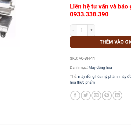
Liên hệ tư vấn và báo 
0933.338.390
Máy bơm đồng hóa AC-ĐH-11 số
THÊM VÀO G
SKU:
AC-ĐH-11
Danh mục:
Máy đồng hóa
Thẻ:
máy đồng hóa mỹ phẩm
,
máy đồ
hóa thực phẩm