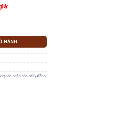
giá:
 lượng
IỎ HÀNG
ng hóa phân bón
,
Máy đồng