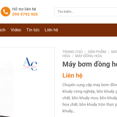
Hỗ trợ liên hệ
Tìm
090 9792 905
kiếm:
ách
Video
Tin tức
Liên hệ
TRANG CHỦ
/
SẢN PHẨM
/
MÁ
HÓA
/
MÁY ĐỒNG HÓA
Máy bơm đồng h
Liên hệ
Chuyên cung cấp máy bơm đồn
khuấy công nghiệp, bồn khuấy g
chất, bồn khuấy inox, bồn khuấy
hóa chất, bồn khuấy trộn thực 
khuấy,…