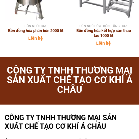
BỒN NHŨ HÓA
BỒN NHŨ HÓA- BỒN ĐỒNG HÓA
Bồn đồng hóa phân bón 2000 lít
Bồn đồng hóa kết hợp sàn thao
tác 1000 lít
Liên hệ
Liên hệ
CÔNG TY TNHH THƯƠNG MẠI
SẢN XUẤT CHẾ TẠO CƠ KHÍ Á
CHÂU
CÔNG TY TNHH THƯƠNG MẠI SẢN
XUẤT CHẾ TẠO CƠ KHÍ Á CHÂU