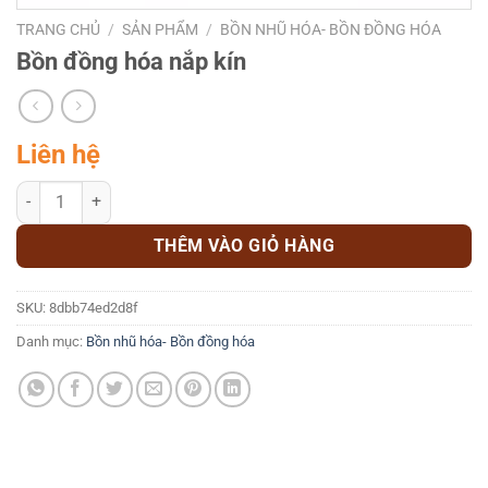
TRANG CHỦ
/
SẢN PHẨM
/
BỒN NHŨ HÓA- BỒN ĐỒNG HÓA
Bồn đồng hóa nắp kín
Liên hệ
Bồn đồng hóa nắp kín số lượng
THÊM VÀO GIỎ HÀNG
SKU:
8dbb74ed2d8f
Danh mục:
Bồn nhũ hóa- Bồn đồng hóa