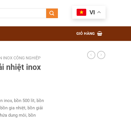
VI
GIỎ HÀNG
N INOX CÔNG NGHIỆP
ải nhiệt inox
 inox, bồn 500 lít, bồn
 bồn gia nhiệt, bồn giải
chứa dung môi, bồn