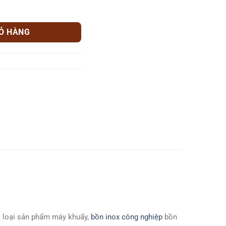
-T-04 số lượng
IỎ HÀNG
ác loại sản phẩm máy khuấy,
bồn inox công nghiệp
bồn