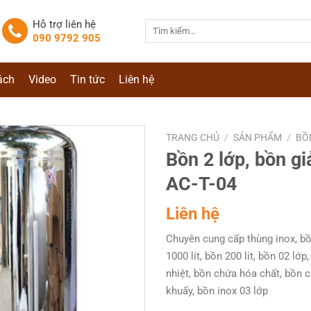
Hỗ trợ liên hệ
Tìm
090 9792 905
kiếm:
ách
Video
Tin tức
Liên hệ
TRANG CHỦ
/
SẢN PHẨM
/
BỒ
Bồn 2 lớp, bồn gi
AC-T-04
Liên hệ
Chuyên cung cấp thùng inox, bồn
1000 lít, bồn 200 lít, bồn 02 lớp,
nhiệt, bồn chứa hóa chất, bồn 
khuấy, bồn inox 03 lớp